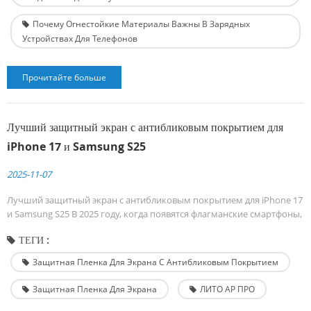
Почему Огнестойкие Материалы Важны В Зарядных
Устройствах Для Телефонов
Прочитайте больше
Лучший защитный экран с антибликовым покрытием для
iPhone 17 и Samsung S25
2025-11-07
Лучший защитный экран с антибликовым покрытием для iPhone 17
и Samsung S25 В 2025 году, когда появятся флагманские смартфоны,
такие как iPhone 17 серии и Самсунг С25 начали использовать
ТЕГИ :
встроенные AR (антибликовое) покрытие Пользователи стали
больше обращать внимание на чёткость изображения и контроль
Защитная Пленка Для Экрана С Антибликовым Покрытием
бликов, чем когда-либо прежде. Однако мало кто осознаёт, что
обычное защитное стекло может фактич...
Защитная Пленка Для Экрана
ЛИТО АР ПРО