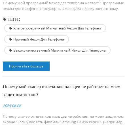
Почему мой прозрачный чехол для телефона желтеет? Прозрачные
чехлы для телефонов популярны благодаря своему элегантному,
минималистичному виду: они подчеркивают дизайн и цвет вашего
ТЕГИ :
смартфона, одновременно защищая его. Но если вы пользуетесь
чехлом уже давно, вы наверняка замечали неприятную проблему:
Ультрапрозрачный Магнитный Чехол Для Телефона
ваш некогда кристально чистый чехол постепенно желтеет. Итак,
почему это происходит? Давайте разб...
Прочный Чехол Для Телефона
Высококачественный Магнитный Чехол Для Телефона
Прочитайте больше
Почему мой сканер отпечатков пальцев не работает на моем
защитном экране?
2025-06-06
Почему сканер отпечатков пальцев не работает на моем защитном
экране? Если у вас есть флагман Samsung Galaxy серии S (например,