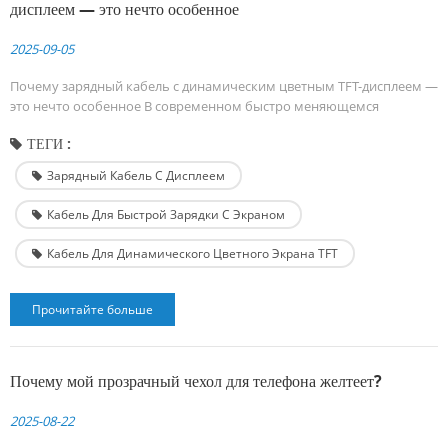
дисплеем — это нечто особенное
2025-09-05
Почему зарядный кабель с динамическим цветным TFT-дисплеем —
это нечто особенное В современном быстро меняющемся
цифровом мире зарядка устройств стала повседневной рутиной. Но
ТЕГИ :
насколько хорошо вы разбираетесь в этом процессе? Большинство
людей просто подключают свои устройства к зарядному устройству
Зарядный Кабель С Дисплеем
и надеются на лучшее — будь то быстрая зарядка, безопасная
зарядка или даже совместимость зарядного...
Кабель Для Быстрой Зарядки С Экраном
Кабель Для Динамического Цветного Экрана TFT
Прочитайте больше
Почему мой прозрачный чехол для телефона желтеет?
2025-08-22