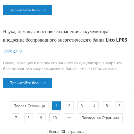
Прочитайте больше
Наука, лежащая в основе сохранения аккумулятора:
внедрение беспроводного энергетического банка Lito LP03
2025-02-26
Наука, лежащая в основе сохранения аккумулятора: внедрение
беспроводного энергетического банка Lito LP03 Понимание
деградации батареи iPhone Современные смартфоны, такие как
iPhone, используют литий-ионные батареи, которые естественным
Прочитайте больше
образом разлагаются со временем из-за трех основных факторов:
1.ЧАС Ешьте экспозицию: Температура выше 35 ° C Ускорение
химического старения 2.В Хардские циклы: Пол...
Первая Страница
1
2
3
4
5
6
7
8
9
10
Последняя Страница
Всего
12
страницы