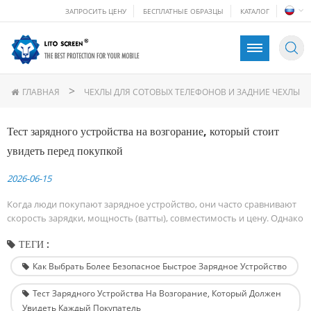
ЗАПРОСИТЬ ЦЕНУ
БЕСПЛАТНЫЕ ОБРАЗЦЫ
КАТАЛОГ
>
ГЛАВНАЯ
ЧЕХЛЫ ДЛЯ СОТОВЫХ ТЕЛЕФОНОВ И ЗАДНИЕ ЧЕХЛЫ
Тест зарядного устройства на возгорание, который стоит
увидеть перед покупкой
2026-06-15
Когда люди покупают зарядное устройство, они часто сравнивают
скорость зарядки, мощность (ватты), совместимость и цену. Однако
один критически важный фактор часто упускается из виду:
ТЕГИ :
безопасность. Зарядное устройство — это устройство, которое
остаётся подключённым к электросети на длительное время.
Как Выбрать Более Безопасное Быстрое Зарядное Устройство
Материалы, используемые в его конструкции, могут играть
важную роль в снижении рисков при воздействи...
Тест Зарядного Устройства На Возгорание, Который Должен
Увидеть Каждый Покупатель