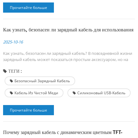
Прочитайте больше
Как узнать, безопасен ли зарядный кабель для использования
2025-10-16
Как узнать, безопасен ли зарядный кабель? В повседневной жизни
зарядный кабель может показаться простым аксессуаром, но на
самом деле это критически важный элемент безопасности как для
ТЕГИ :
вас, так и для ваших устройств. Некачественный кабель не только
сокращает срок службы телефона, но и может привести к
Безопасный Зарядный Кабель
перегреву, искрам и даже возгоранию. Как же узнать, безопасен ли
зарядный кабель для использовани...
Кабель Из Чистой Меди
Силиконовый USB-Кабель
Прочитайте больше
Почему зарядный кабель с динамическим цветным TFT-