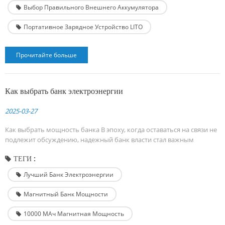
(например, iPhone 16 Pro) и 5000 мАч (например, Samsung S25 Ultra),
Выбор Правильного Внешнего Аккумулятора
а ...
Портативное Зарядное Устройство LITO
Прочитайте больше
Как выбрать банк электроэнергии
2025-03-27
Как выбрать мощность банка В эпоху, когда оставаться на связи не
подлежит обсуждению, надежный банк власти стал важным
компаньоном как для профессионалов, путешественников и
ТЕГИ :
технических энтузиастов. Однако не все портативные банки
питания созданы равными. Чтобы гарантировать, что вы
Лучший Банк Электроэнергии
инвестируете в устройство, которое соответствует вашим
потребностям, важно оценить ключевые факторы, такие как
Магнитный Банк Мощности
емкос...
10000 МАч Магнитная Мощность