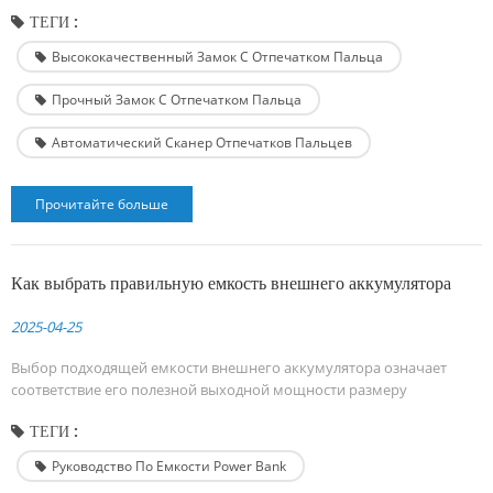
серии S22/S23/S24/S25) и вы используете защитную пленку для
ТЕГИ :
экрана, вы можете заметить загадочные различия: разблокировка
отпечатком пальца вашего друга работает безупречно, а ваша
Высококачественный Замок С Отпечатком Пальца
постоянно дает сбой. Это несоответствие проистекает из
ультразвуковой технологии отпечатков...
Прочный Замок С Отпечатком Пальца
Автоматический Сканер Отпечатков Пальцев
Прочитайте больше
Как выбрать правильную емкость внешнего аккумулятора
2025-04-25
Выбор подходящей емкости внешнего аккумулятора означает
соответствие его полезной выходной мощности размеру
аккумулятора вашего устройства и желаемому количеству зарядок,
ТЕГИ :
принимая во внимание преобразование напряжения и
неизбежные потери энергии во время зарядки. Современные
Руководство По Емкости Power Bank
смартфоны обычно имеют аккумуляторы емкостью 3582 мАч