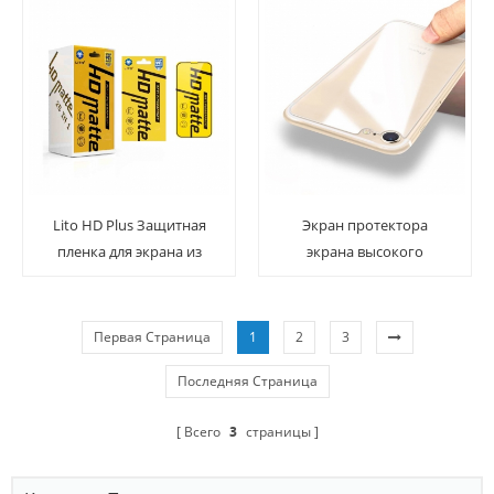
Lito HD Plus Защитная
Экран протектора
пленка для экрана из
экрана высокого
матового закаленного
разрешения IPhone 8
стекла с антибликовым
ясный задний
покрытием для iPhone
закаленный стеклянный
Первая Страница
1
2
3
Последняя Страница
Всего
3
страницы