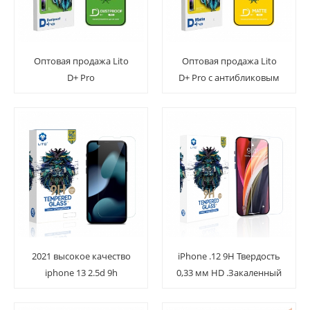
Оптовая продажа Lito
Оптовая продажа Lito
D+ Pro
D+ Pro с антибликовым
пыленепроницаемая
матовым закаленным
защитная пленка из
стеклом для экрана для
закаленного стекла для
iPhone 15
iPhone 15
2021 высокое качество
iPhone .12 9H Твердость
iphone 13 2.5d 9h
0,33 мм HD .Закаленный
защитное стекло для
стеклянный экран
экрана
протектор