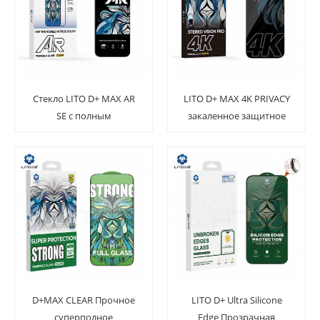
Стекло LITO D+ MAX AR
LITO D+ MAX 4K PRIVACY
SE с полным
закаленное защитное
закаленным
стекло для экрана
антибликовым
покрытием для iPhone
17
D+MAX CLEAR Прочное
LITO D+ Ultra Silicone
суперполное
Edge Прозрачная