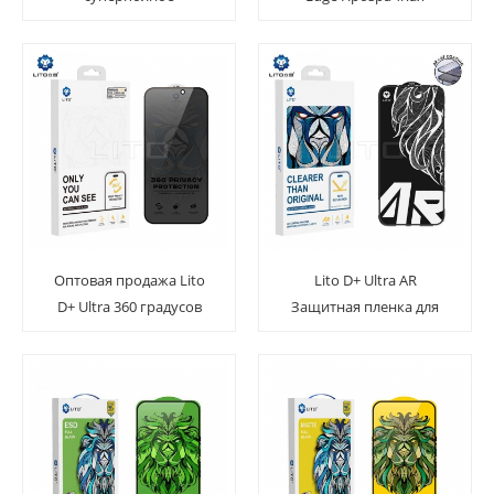
закаленное стекло для
защитная пленка из
экрана
закаленного стекла с
полным клеем
Оптовая продажа Lito
Lito D+ Ultra AR
D+ Ultra 360 градусов
Защитная пленка для
конфиденциальности
экрана из закаленного
закаленное стекло
стекла с полным клеем
защитная пленка для
экрана