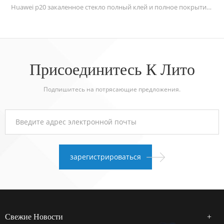
Huawei p20 закаленное стекло полный клей и полное покрытие с 2,5-дюймовым поверхностным дизайном, защитная прокладка из стекла 9H, предотвращающая разрыв экрана, царапины ножом, ключами и суточными веществами.
Присоединитесь К Лито
Подпишитесь на потрясающие предложения.
Свежие Новости