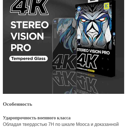
Особенность
Ударопрочность военного класса
Обладая твердостью 7H по шкале Мооса и доказанной