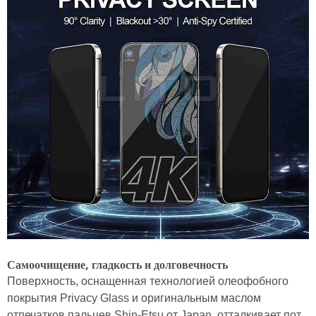
Самоочищение, гладкость и долговечность
Поверхность, оснащенная технологией олеофобного
покрытия Privacy Glass и оригинальным маслом
отпечатков пальцев Shin-Etsu от Japan, отталкивает пот,