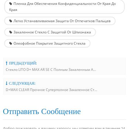
Пленка Для Обеспечения Конфиденциальности От Края До
Края
Легко Устанавливаемая Защита От Отпечатков Пальцев
Закаленное Стекло С Защитой От Шпионажа
Олеофобное Покрытие Защитного Стекла
ПРЕДЫДУЩИЙ:
Стекло LITO D+ MAX AR SE С Полным Закаленным Антибликовым Покрытием Для IPhone 17
СЛЕДУЮЩАЯ:
D+MAX CLEAR Прочное Суперполное Закаленное Стекло Для Экрана
Отправить Сообщение
Добро пожаловать к вашему запросу, мы ответим вам в течение 24