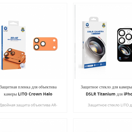
и 99% пропускания света
покрытиями AR и AF для ч
фотосъёмки
Защитная пленка для объектива
Защитное стекло для камер
камеры LITO Crown Halo
DSLR Titanium для iPh
Двойная защита объектива AR-
Защитное стекло LITO д
камеры с амортизирующей
зеркальной камеры из тит
конструкцией.
Изготовленное из
высококачественных мате
и обладающее элегант