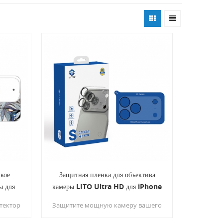
нкое
Защитная пленка для объектива
ы для
камеры LITO Ultra HD для iPhone
17 Pro Max
тектор
Защитите мощную камеру вашего
 с
iPhone 17 Pro Max с помощью