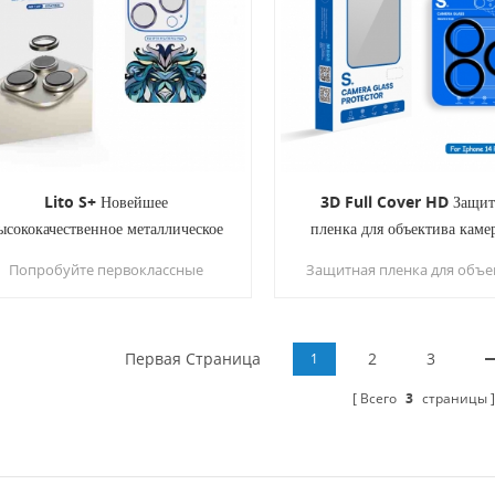
Lito S+ Новейшее
3D Full Cover HD Защит
ысококачественное металлическое
пленка для объектива каме
стекло для объектива камеры для
закаленного стекла для iPh
Попробуйте первоклассные
Защитная пленка для объе
iPhone 13
Поддержка ночной съем
ащитные пленки для объективов
камеры LITO iPhone 14
мер, разработанные специально
Эффективно защищает объ
для iPhone серий 13 и 14.
обеспечивая максималь
Изготовленные из прочного
Первая Страница
защиту от царапин, потерто
2
3
1
еталлического стекла для линз и
ударов. Защитная пленка
Всего
3
страницы
усиленные материалами из
объектива камеры исполь
титанового сплава, эти
новую технологию «бесшо
протекторы обеспечивают
интеграции дополненн
выдающуюся оптику,
реальности со светопропус
гидроизоляцию и легкую
и функцией ночной съемки