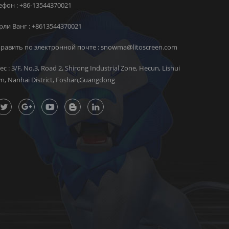
идеально подходит для
ефон : +86-13544370021
фотосъемки и
высококачественных оптических
ли Ванг :
+8613544370021
систем.сверхтонкое и очень
прозрачное, чтобы вы могли
равить по электронной почте :
snowma@litoscreen.com
наслаждаться каждой деталью HD-
медиа. отпечатки пальцев:
ес : 3/F, No.3, Road 2, Shirong Industrial Zone, Hecun, Lishui
олеофобное покрытие для
n, Nanhai District, Foshan,Guangdong
ежедневной защиты от отпечатков
пальцев. упаковка для прозрачной
защиты объектива камеры LITO 3D
внутренняя упаковка включает в
себя: 3 шт. металлические
защитные линзы для объективов
камеры + 1 комплект салфеток для
влажной и сухой спиртовки марки
lito Размер коробки: 51*44*33 см
количество: 400 шт. Вес брутто: 10
кг больше реальных фотографий
для защиты объектива камеры
iphone 13 pro max