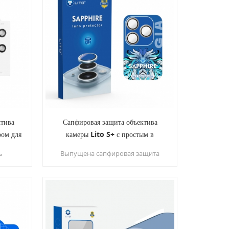
текло
стекло гарантирует четкость HD и
ужна
надежную устойчивость к
ектива
царапинам.
а для
тиля.
ктива
Сапфировая защита объектива
ром для
камеры Lito S+ с простым в
S24
установке аппликатором для
ь
Выпущена сапфировая защита
iPhone 15 серии
 серии
объектива камеры LITO S+. Они
мощью
значительно улучшают текстуру,
l Cover
защиту и долговечность наших
.
защитных пленок для объективов
фотоаппаратов.