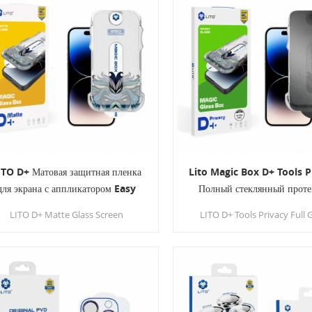
установки, надежной защиты и
стабильной работы в режиме
обеспечения
конфиденциальности.
ITO D+ Матовая защитная пленка
Lito Magic Box D+ Tools P
для экрана с аппликатором Easy
Полный стеклянный проте
Install для iPhone 14 серии
экрана для iPhone
LITO D+ Matte Glass Screen
LITO D+ Tools Privacy Full 
Protector с аппликатором Easy
имеет функции автоматиче
Install — лучший выбор для
удаления пыли, адсорбц
ользователей iPhone 14, которые
выравнивания, поэтому в
отдают приоритет защите и
нужно беспокоиться о пуз
стетике. Эта защитная пленка для
воздуха после нанесен
экрана с защитой от царапин,
защитной пленки из-за неп
взрывов, бликов и отпечатков
удаления мелкой пыли, и в