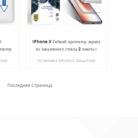
он с
льный
 все
менно.
й
IPhone X Гибкий протектор экрана
тектор
из закаленного стекла 2 пакета с
кой
направляющей рамкой
чное
Установка Iphone X Защитная
тная
пленка еще никогда не было так
просто благодаря монтажной
ания
раме, которая поможет вам без
ачи
Последняя Страница
усилий добиться идеального
ко
выравнивания
екло.