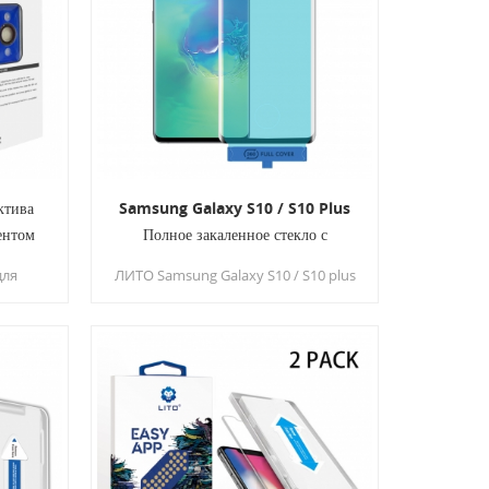
во
нужно опасайтесь криво
нку.
приклеить защитную пленку.
ктива
Samsung Galaxy S10 / S10 Plus
ентом
Полное закаленное стекло с
 iPhone
универсальным инструментом для
для
ЛИТО Samsung Galaxy S10 / S10 plus
установки
екстура
Защитная пленка для экрана из
раски
закаленного стекла Сделано с
 для
твердостью 9Н, что обеспечивает
высокую степень защиты от
ины,
ежедневных царапин. Защитная
ектив
пленка защищает от пота и
а и
остатков масла от отпечатков
льным
пальцев.
ки ,