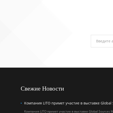
Посетители могут
ознакомиться с
новейшими
разработками
компании LITO на
стенде 6U20 (залы
3 и 6) и открыть
для себя новые
возможности для
сотрудничества на
рынке мобильных
аксессуаров. Дата:
18–21 апреля 2026
г. Место
проведения:
AsiaWorld-Expo
(залы 3 и 6) Номер
стенда: 6U20
Свежие Новости