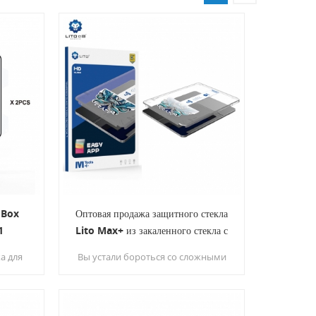
 Box
Оптовая продажа защитного стекла
1
Lito Max+ из закаленного стекла с
удобным аппликатором для моделей
а для
Вы устали бороться со сложными
iPad
стой
установками и неправильным
расположением защитных пленок
для экрана? Не смотрите дальше!
Компания Lito разработала для вас