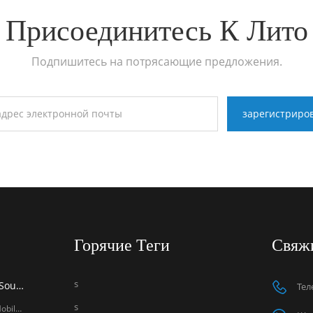
Присоединитесь К Лито
Подпишитесь на потрясающие предложения.
Горячие Теги
Свяж
s
Компания LITO примет участие в выставке Global Sources Mobile Electronics Show 2026 в Гонконге.
Тел
s
Компания LITO примет участие в выставке Global Sources Mobile Electronics Show 2026 в Гонконге. Уважаемые партнеры, Компания LITO искренне приглашает вас посетить нас по адресу: Выставка мобильной электроники Global Sources одна из ведущих мировых выставок мобильных аксессуаров. Гуанчжоу Лито Технологическая Ко., Лтд., а профессиональный производитель мобильных аксессуаров Компания примет участие в предстоящей выставке Global Sources Mobile Electronics Show, которая пройдет в [дата начала/начала]. с 18 по 21 апреля , 2026 в Выставочный центр AsiaWorld-Expo в Гонконге. В ходе выставки компания LITO представит свои последние инновации в области защитных пленок из закаленного стекла, защитных пленок для объективов камер и аксессуаров для зарядки мобильных устройств. Будучи надежным поставщиком защитных пленок и производителем мобильных аксессуаров, LITO продолжает выпускать высококачественную продукцию, предназначенную для глобальных дистрибьюторов, оптовиков и розничных продавцов. Посетители могут ознакомиться с новейшими разработками компании LITO на стенде 6U20 (залы 3 и 6) и открыть для себя новые возможности для сотрудничества на рынке мобильных аксессуаров. Дата: 18–21 апреля 2026 г. Место проведения: AsiaWorld-Expo (залы 3 и 6) Номер стенда: 6U20