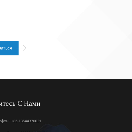
итесь С Нами
ефон : +86-13544370021