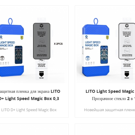
ащитная пленка для экрана LITO
LITO Light Speed Magic
D+ Light Speed Magic Box 0,3
Прозрачное стекло 2 в 
мм ESD с полным защитным
LITO D+ Light Speed Magic Box
Новейшая защитная пленк
стеклом и функцией защиты
ivacy — это Защитная пленка для
экрана смартфона с про
конфиденциальности
экрана премиум-класса для
системой установки.
еспечения конфиденциальности
Разработан для быстрой