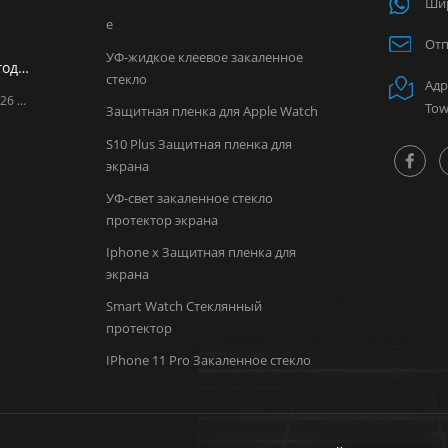
Шир
e
Отп
УФ-жидкое клеевое закаленное
Уведомление о праздновании Китайского Нового года LITO 2026
стекло
Адр
Уважаемые клиенты! Please be informed that February 17, 2026 marks the Chinese Spring Festival. Based on our production and logistics experience from previous years, LITO Factory will observe the Spring Festival holiday during the following period: Factory Holiday: January 20 – February 28, 2026 Sales Team Holiday: February 11 – February 24, 2026 During this time, factory operations will be suspended, and production capacity as well as shipment schedules will be affected due to limited labor availability. To ensure your orders can be produced and shipped on time, we kindly recommend that all customers confirm and arrange their orders as early as possible , preferably within January 2026 . Our sales team will do their best to assist you before and after the holiday period. We sincerely appreciate your understanding and support. If you have any questions or need assistance with order planning, please feel free to contact us. Thank you for your continued trust in LITO. LITO Team
Tow
Защитная пленка для Apple Watch
S10 Plus Защитная пленка для
экрана
УФ-свет закаленное стекло
протектор экрана
Iphone x Защитная пленка для
экрана
Smart Watch Стеклянный
протектор
IPhone 11 Pro Закаленное стекло