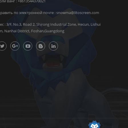
ли Ванг :
+8613544370021
равить по электронной почте :
snowma@litoscreen.com
ес : 3/F, No.3, Road 2, Shirong Industrial Zone, Hecun, Lishui
n, Nanhai District, Foshan,Guangdong