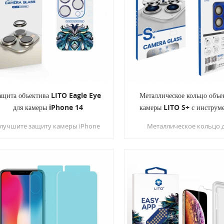
пальцев обеспечивает
нужно опасайтесь кри
всестороннюю защиту от
приклеить защитную пле
жедневного износа, гарантируя,
о экран вашего iPhone останется
безупречным.
ащита объектива LITO Eagle Eye
Металлическое кольцо объе
для камеры iPhone 14
камеры LITO S+ с инструм
Easy Installtion для серии
лучшите защиту камеры iPhone
Металлическое кольцо 
13
14 с помощью пленки LITO Eagle
объектива серии Lito S +, т
Eye Lens Film — идеального
компакт-диска, процесс ок
сочетания улучшенной защиты,
металла, открытая пленка
простоты установки и
настоящей машины,
превосходного качества
оригинальный цвет маш
изображения.
идеально подходящий объ
для мобильного телефон
оснащение профессиона
инструментом для установ