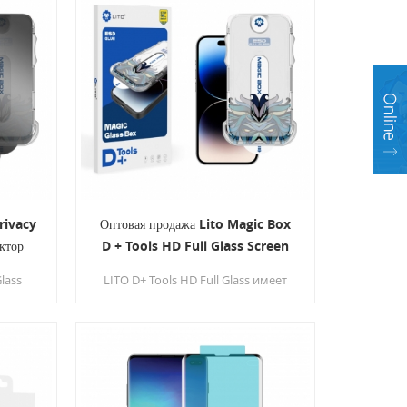
идеальное решение — защитную
пленку для экрана планшета со
встроенным локатором,
обеспечивающую безупречное и
точное нанесение каждый раз!
rivacy
Оптовая продажа Lito Magic Box
ктор
D + Tools HD Full Glass Screen
Protector для iPhone
Glass
LITO D+ Tools HD Full Glass имеет
ского
функции автоматического
ии и
удаления пыли, адсорбции и
ам не
выравнивания, поэтому вам не
ырьках
нужно беспокоиться о пузырьках
ия
воздуха после нанесения
олного
защитной пленки из-за неполного
ам не
удаления мелкой пыли, и вам не