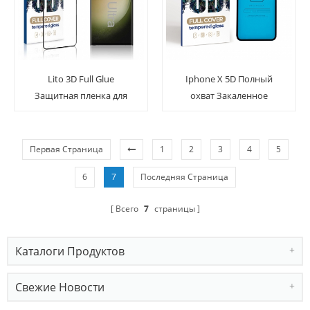
Lito 3D Full Glue
Iphone X 5D Полный
Защитная пленка для
охват Закаленное
разблокировки
стекло Screen Guard
отпечатков пальцев для
Samsung Galaxy S23
Первая Страница
1
2
3
4
5
Ultra
6
7
Последняя Страница
Всего
7
страницы
Каталоги Продуктов
Свежие Новости