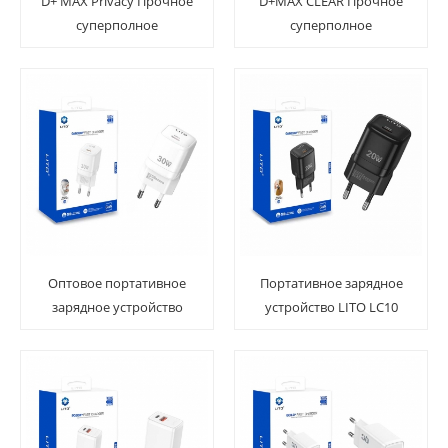
D+ MAX Privacy Прочное
D+MAX CLEAR Прочное
суперполное
суперполное
закаленное стекло с
закаленное стекло для
пыленепроницаемой
экрана
защитой отверстия
динамика
Оптовое портативное
Портативное зарядное
зарядное устройство
устройство LITO LC10
для телефона LITO LC11
GAN 20 Вт
GAN 30 Вт