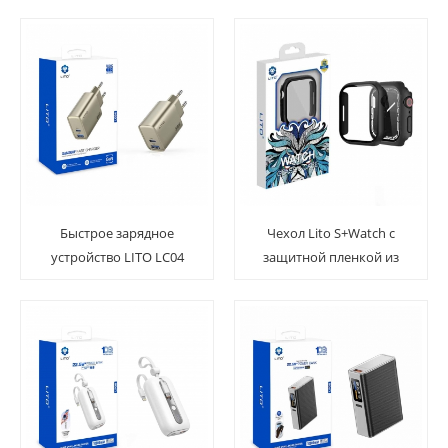
мобильного телефона,
45 Вт
планшета, ноутбука
Быстрое зарядное
Чехол Lito S+Watch с
устройство LITO LC04
защитной пленкой из
GAN 36 Вт
закаленного стекла для
Apple Watch s10 42 мм
46 мм