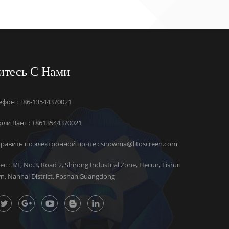
итесь С Нами
ефон : +86-13544370021
ли Ванг :
+8613544370021
равить по электронной почте :
snowma@litoscreen.com
ес : 3/F, No.3, Road 2, Shirong Industrial Zone, Hecun, Lishui
n, Nanhai District, Foshan,Guangdong