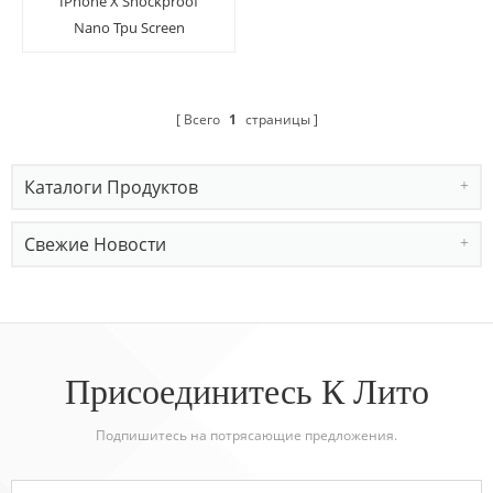
IPhone X Shockproof
Nano Tpu Screen
Protector Protector с
помощью инструмента
приложения
Всего
1
страницы
Каталоги Продуктов
Свежие Новости
Присоединитесь К Лито
Подпишитесь на потрясающие предложения.