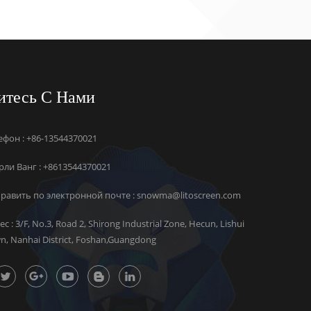
итесь С Нами
ефон : +86-13544370021
ли Ванг :
+8613544370021
равить по электронной почте :
snowma@litoscreen.com
ес : 3/F, No.3, Road 2, Shirong Industrial Zone, Hecun, Lishui
n, Nanhai District, Foshan,Guangdong