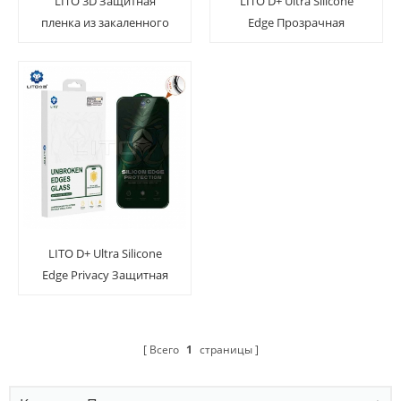
LITO 3D Защитная
LITO D+ Ultra Silicone
пленка из закаленного
Edge Прозрачная
стекла с полным клеем
защитная пленка из
для серии Samsung S24
закаленного стекла с
полным клеем
LITO D+ Ultra Silicone
Edge Privacy Защитная
пленка из закаленного
стекла с полным клеем
Всего
1
страницы