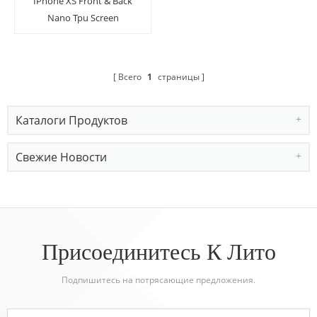
IPhone XS Front & Back
Nano Tpu Screen
Protector Film с
установочным
инструментом
Всего
1
страницы
Каталоги Продуктов
Свежие Новости
Присоединитесь К Лито
Подпишитесь на потрясающие предложения.