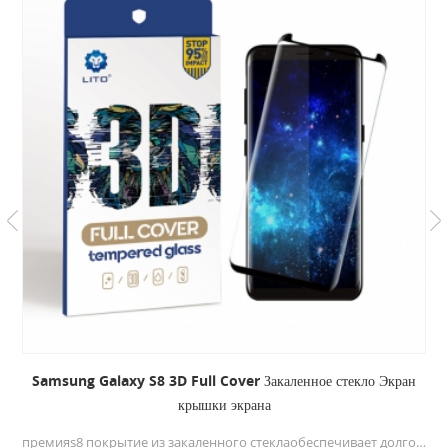
Samsung Galaxy S8 3D Full Cover Закаленное стекло Экран
крышки экрана
премияs8 покрытие из закаленного стеклаобеспечивает долговечность и обеспечивает беспрецедентную защиту от царапин. Стекло с полным клеем обеспечит лучшее касание для вашего мобильного телефона.