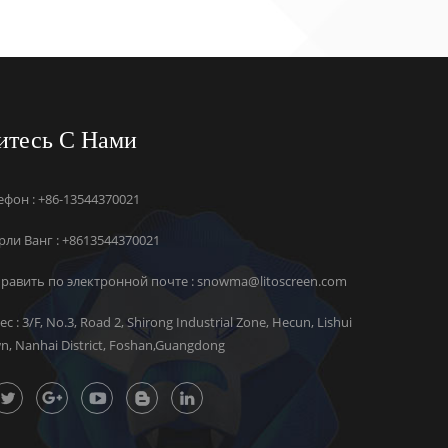
итесь С Нами
ефон : +86-13544370021
ли Ванг :
+8613544370021
равить по электронной почте :
snowma@litoscreen.com
ес : 3/F, No.3, Road 2, Shirong Industrial Zone, Hecun, Lishui
n, Nanhai District, Foshan,Guangdong