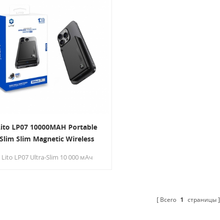
Lito LP07 10000MAH Portable
Slim Slim Magnetic Wireless
agsafe Power Bank с дисплеем
Lito LP07 Ultra-Slim 10 000 мАч
магнитный беспроводной
ергопотребление с Smart Display
Magsafe-совместимое и
ертифицированное переносное
Всего
1
страницы
зарядное устройство QI2