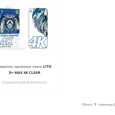
ащитное закаленное стекло LITO
D+ MAX 4K CLEAR
Созданное для флагманских
тройств, таких как iPhone 15 и 16
серий, защитное стекло LITO D+
MAX 4K CLEAR сочетает в себе
рочность лабораторного уровня
Всего
1
страницы
с оптической точностью.