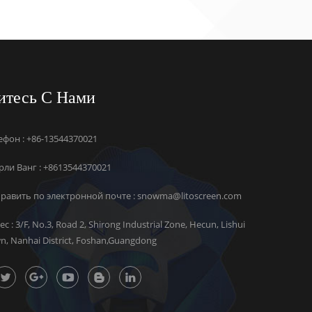
итесь С Нами
ефон : +86-13544370021
ли Ванг :
+8613544370021
равить по электронной почте :
snowma@litoscreen.com
ес : 3/F, No.3, Road 2, Shirong Industrial Zone, Hecun, Lishui
n, Nanhai District, Foshan,Guangdong