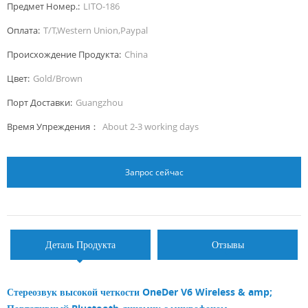
Предмет Номер.:
LITO-186
Оплата:
T/T,Western Union,Paypal
Происхождение Продукта:
China
Цвет:
Gold/Brown
Порт Доставки:
Guangzhou
Время Упреждения：
About 2-3 working days
Запрос сейчас
Деталь Продукта
Отзывы
Стереозвук высокой четкости OneDer V6 Wireless & amp;