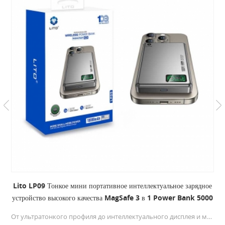
Lito LP09 Тонкое мини портативное интеллектуальное зарядное
устройство высокого качества MagSafe 3 в 1 Power Bank 5000
10000 мАч
От ультратонкого профиля до интеллектуального дисплея и магнитной универсальности, этот мини-банк питания создан для современных требований. Это не просто аккумулятор — это сплав инноваций и практичности. Независимо от того, что вы ставите в приоритет: скорость, портативность или интеллектуальный мониторинг, LP09 превосходит все ожидания.