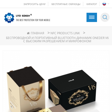
ЗАПРОСИТЬ ЦЕНУ
БЕСПЛАТНЫЕ ОБРАЗЦЫ
КАТАЛОГ
>
>
ГЛАВНАЯ
NFC PRODUCTS LINK
БЕСПРОВОДНОЙ И ПОРТАТИВНЫЙ BLUETOOTH-ДИНАМИК ONEDER V6
С ВЫСОКИМ РАЗРЕШЕНИЕМ И МИКРОФОНОМ