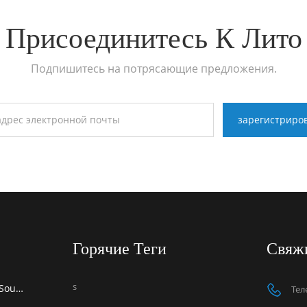
Присоединитесь К Лито
Подпишитесь на потрясающие предложения.
Горячие Теги
Свяж
s
Компания LITO примет участие в выставке Global Sources Mobile Electronics Show 2026 в Гонконге.
Тел