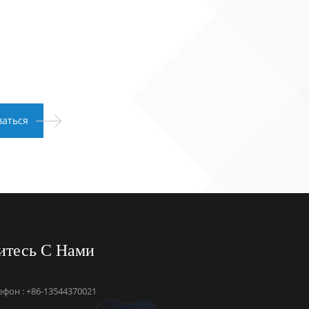
итесь С Нами
ефон : +86-13544370021