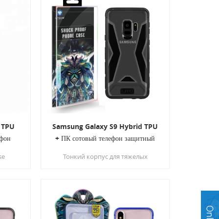
a TPU
Samsung Galaxy S9 Hybrid TPU
ефон
+ ПК сотовый телефон защитный
чехол
se
Тонкий корпус для тяжелых
и TPU
условий эксплуатации с надежной
ивает
сборкой и не громоздким
иль.
профилем. Защитный
делает
двухслойный телефонный футляр
более
сочетает ударопоглощающую
втулку TPU с прочной оболочкой