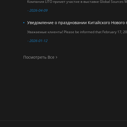
Посетители могут
ознакомиться с
- 2026-04-09
новейшими
разработками
компании LITO на
стенде 6U20 (залы
3 и 6) и открыть
для себя новые
- 2026-01-12
возможности для
сотрудничества на
рынке мобильных
аксессуаров. Дата:
Посмотреть Все
18–21 апреля 2026
г. Место
проведения:
AsiaWorld-Expo
(залы 3 и 6) Номер
стенда: 6U20