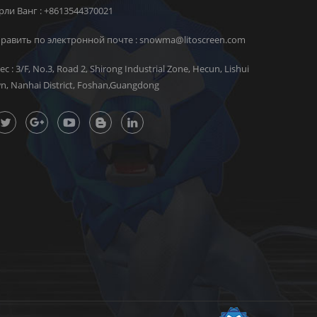
ли Ванг :
+8613544370021
равить по электронной почте :
snowma@litoscreen.com
ес : 3/F, No.3, Road 2, Shirong Industrial Zone, Hecun, Lishui
n, Nanhai District, Foshan,Guangdong