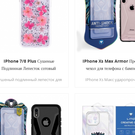
экрана
IPhone 7/8 Plus Сушеные
IPhone Xs Max Armor Пр
Подлинная Лепесток сотовый
чехол для телефона с бамп
телефон Чехол
Противоударный
ушеный подлинный лепесток для
IPhone Xs Макс ударопро
обильного телефона изготовлен
телефон случае использу
из сухих подлинных цветов с
военная концепция борь
металлическими элементами из
каплями, применяет
ольги, делает вас и ваш телефон
четырехгранную внутре
модным.
бороздку с надрезами, то
обтекаемый клей и
трехсекционную конструкц
скольжения с обеих стор
Прекрасно защищайте с