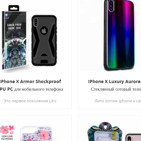
IPhone X Armor Shockproof
IPhone X Luxury Auror
PU PC для мобильного телефона
Стеклянный сотовый тел
Чехол
Защитный чехол
Это первое поколение Lito
Лито оптом iphone x ca
аропрочный чехол для телефона
выполнен из гибкой рамк
 конструкция из двух материалов
для амортизации, обеспеч
поглощает шок и выдерживает
сцепление и тонкий проф
падения, плюс увеличенная
Роскошный дизайн авроры 
кошенная кромка обеспечивает
ваш мобильный телефон 
езопасность вашего сенсорного
красивым.