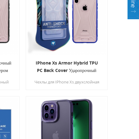
ПК.
очный
IPhone Xs Armor Hybrid TPU
ером
PC Back Cover Ударопрочный
корпус для мобильных телефонов
чный
Чехлы для IPhone Xs двухслойная
ется
конструкция, жесткая задняя
бы с
крышка ПК от царапин и ударов,
гибкая рамка TPU с
ннюю
антискользящей прочной
лстый
конструкцией для легкого захвата,
эффективно предотвращая
ию без
случайное падение.
он.
вой