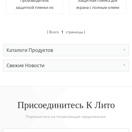
Производитель
Защитная пленка для
защитной пленки из
экрана с полным клеем
закаленного стекла для
для Apple Watch Ultra 49
Apple Watch Ultra
мм с Easy App
Всего
1
страницы
Каталоги Продуктов
Свежие Новости
Присоединитесь К Лито
Подпишитесь на потрясающие предложения.