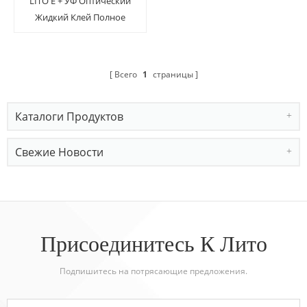
LITO E + УФ Оптический
Жидкий Клей Полное
Покрытие Анти-шпион
Протектор Экрана
Стекла Для Samsung
Всего
1
страницы
Note10 / 10 +
Каталоги Продуктов
Свежие Новости
Присоединитесь К Лито
Подпишитесь на потрясающие предложения.