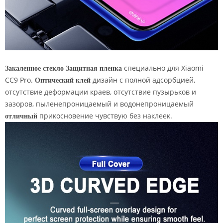
Закаленное стекло Защитная пленка
специально для Xiaomi
CC9 Pro.
Оптический клей
дизайн с полной адсорбцией,
отсутствие деформации краев, отсутствие пузырьков и
зазоров, пыленепроницаемый и водонепроницаемый
отличный
прикосновение чувствую без наклеек.