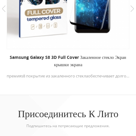
Samsung Galaxy S8 3D Full Cover Закаленное стекло Экран
крышки экрана
премияs8 покрытие из закаленного стеклаобеспечивает долговечность и обеспечивает беспрецедентную защиту от царапин. Стекло с полным клеем обеспечит лучшее касание для вашего мобильного телефона.
Присоединитесь К Лито
Подпишитесь на потрясающие предложения.