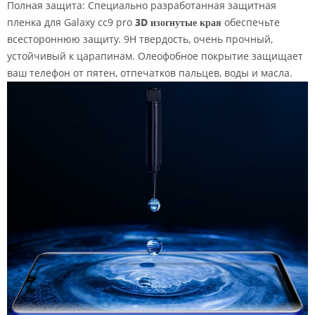
Полная защита: Специально разработанная защитная
пленка для Galaxy cc9 pro
3D изогнутые края
обеспечьте
всестороннюю защиту. 9H твердость, очень прочный,
устойчивый к царапинам. Олеофобное покрытие защищает
ваш телефон от пятен, отпечатков пальцев, воды и масла.