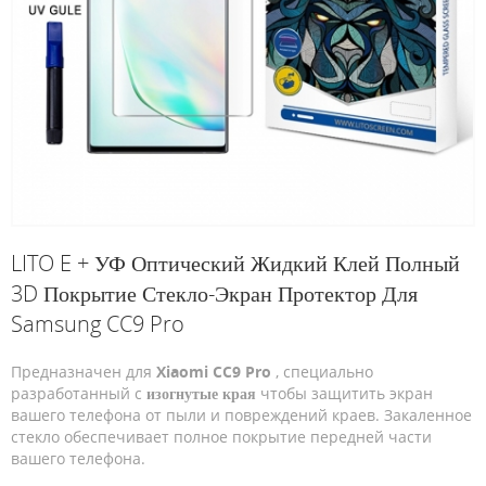
LITO E + УФ Оптический Жидкий Клей Полный
3D Покрытие Стекло-Экран Протектор Для
Samsung CC9 Pro
Предназначен для
Xiaomi CC9 Pro
, специально
разработанный с
изогнутые края
чтобы защитить экран
вашего телефона от пыли и повреждений краев. Закаленное
стекло обеспечивает полное покрытие передней части
вашего телефона.