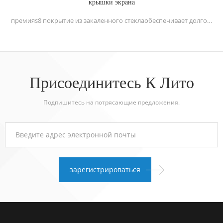
крышки экрана
премияs8 покрытие из закаленного стеклаобеспечивает долговечность и обеспечивает беспрецедентную защиту от царапин. Стекло с полным клеем обеспечит лучшее касание для вашего мобильного телефона.
Присоединитесь К Лито
Подпишитесь на потрясающие предложения.