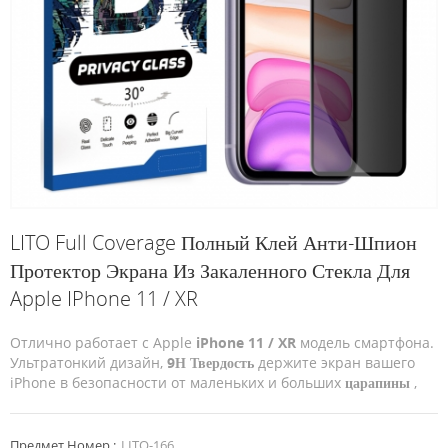
LITO Full Coverage Полный Клей Анти-Шпион
Протектор Экрана Из Закаленного Стекла Для
Apple IPhone 11 / XR
Отлично работает с Apple
iPhone 11 / XR
модель смартфона.
Ультратонкий дизайн,
9Н Твердость
держите экран вашего
iPhone в безопасности от маленьких и больших
царапины
,
Предмет Номер.:
LITO-166