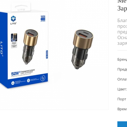
Зар
Бла
проз
пре
Осн
заря
уст
поез
Бренд
сов
заря
Пред
Опла
Цвет:
Порт 
Врем