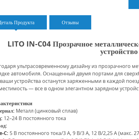
Деталь Продукта
Отзывы
LITO IN-C04 Прозрачное металлическ
устройство
годаря ультрасовременному дизайну из прозрачного мет
ядке автомобиля. Оснащенный двумя портами для сверхбы
 ваши устройства останутся заряженными в каждой поезд
местимость — все в одном элегантном зарядном устройс
актеристики
ериал:
Металл (цинковый сплав)
:
12–24 В постоянного тока
од:
e-
C:
5 В постоянного тока/3 А, 9 В/3 А, 12 В/2,25 А (макс. 27