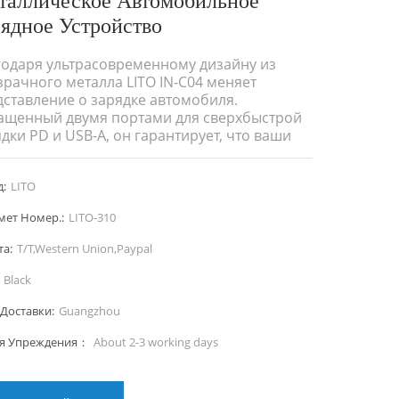
ядное Устройство
годаря ультрасовременному дизайну из
рачного металла LITO IN-C04 меняет
дставление о зарядке автомобиля.
ащенный двумя портами для сверхбыстрой
дки PD и USB-A, он гарантирует, что ваши
ройства останутся заряженными в каждой
дке. Безопасность, эффективность и
:
LITO
местимость — все в одном элегантном
дном устройстве.
мет Номер.:
LITO-310
та:
T/T,Western Union,Paypal
Black
Доставки:
Guangzhou
я Упреждения：
About 2-3 working days