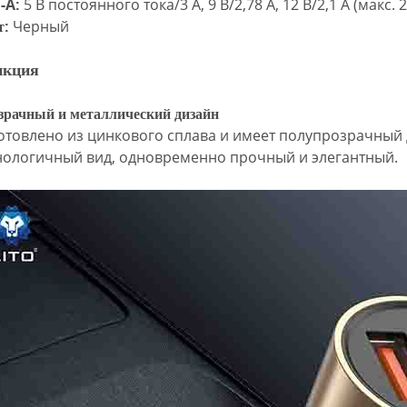
-A:
5 В постоянного тока/3 А, 9 В/2,78 А, 12 В/2,1 А (макс. 2
т:
Черный
нкция
зрачный и металлический дизайн
отовлено из цинкового сплава и имеет полупрозрачный
нологичный вид, одновременно прочный и элегантный.