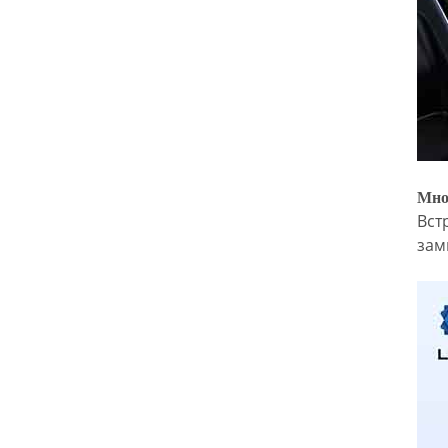
Мно
Вст
зам