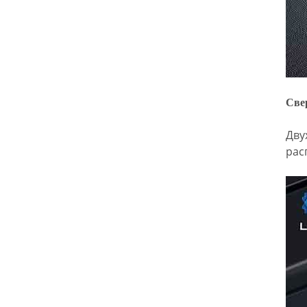
розничных
продавцов.
Посетители могут
ознакомиться с
новейшими
разработками
компании LITO на
стенде 6U20 (залы
Све
3 и 6) и открыть
для себя новые
возможности для
Дву
сотрудничества на
рас
рынке мобильных
аксессуаров. Дата:
18–21 апреля 2026
г. Место
проведения:
AsiaWorld-Expo
(залы 3 и 6) Номер
стенда: 6U20