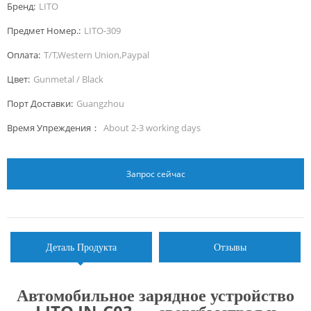
Собираетесь ли вы в длительную поездку или просто
Бренд:
LITO
едете на работу, ваши устройства всегда заряжены и
Предмет Номер.:
LITO-309
готовы к работе, удовлетворяя все ваши потребности
в зарядке в пути.
Оплата:
T/T,Western Union,Paypal
Цвет:
Gunmetal / Black
Порт Доставки:
Guangzhou
Время Упреждения：
About 2-3 working days
Запрос сейчас
Деталь Продукта
Отзывы
Автомобильное зарядное устройство