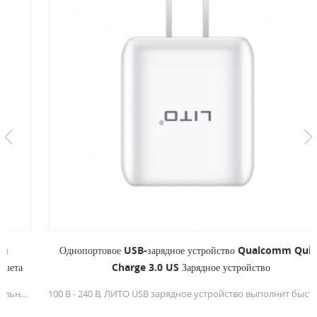
Однопортовое USB-зарядное устройство Qualcomm Quick
Charge 3.0 US Зарядное устройство
100 В - 240 В, ЛИТО USB зарядное устройство выполнит быструю и эффективную зарядку, автоматически обнаружит ваши устройства для обеспечения оптимальной скорости зарядки и обеспечит высокую скорость зарядки для вашего мобильного телефона, чтобы сэкономить больше времени.