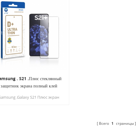
amsung . S21 .Плюс стеклянный
защитник экрана полный клей
Samsung .Galaxy S21 Плюс экран
ротектор Идеально совместим с
ID отпечатков пальцев и
разблокировки, поверхности
гладко и анти-палец Печать,
Всего
1
страницы
антиэффективное.