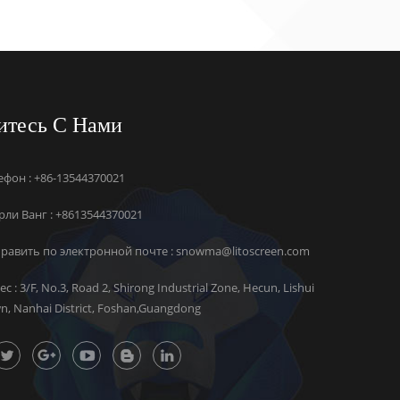
итесь С Нами
ефон : +86-13544370021
ли Ванг :
+8613544370021
равить по электронной почте :
snowma@litoscreen.com
ес : 3/F, No.3, Road 2, Shirong Industrial Zone, Hecun, Lishui
n, Nanhai District, Foshan,Guangdong